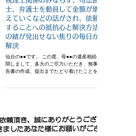
酒井文人税理士事務所
税理士関係のみならず、司法書
士、弁護士を動員して金額が増
えていくなどの話がされ、依頼
することへの抵抗心と解決方法
の緒が見出せない焦りの毎日が
解決
仙台の●●です。 この度、母●●の遺産相続に
関しまして、多大のご尽力いただき、無事申
告書の作成、提出までたどり着けたことを心
から御礼申し上げます。 先日、申告書控え
一式拝領いたしました。 昨年10月に母親が
100歳の天寿を全うして、しばらくの間、何