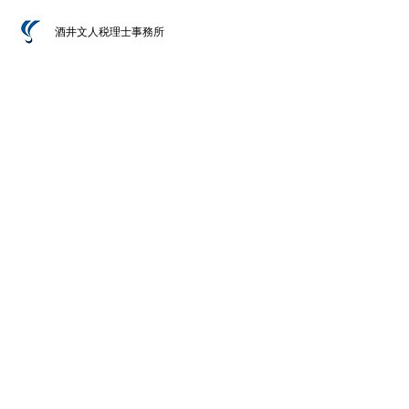
酒井文人税理士事務所
費用、サービスの内容が「具体
的に提示されていた事」でお願
いすることにしました
相続税の申告を自分でするか、税理士事務所
に依頼するか迷っていたところ、ネットの検
索で貴社を知りました。 費用、サービスの
内容が「具体的に提示されていた事」と、対