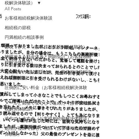
税解決体験談）
All Posts
お客様相続税解決体験談
相続税の節税
円満相続の相談事例
節税できた！（お客様相続税解決体験談）
納得できる料金体系と明朗会計（お客様相続
税解決体験談）
短期間での相続税手続き（お客様相続税解決
体験談）
圧倒的に安い料金（お客様相続税解決体験
談）
メールと郵便で安心して進めた（お客様相続
税解決体験談）
遠方でも大丈夫（お客様相続税解決体験談）
処理が複雑で難しい相続（お客様相続税解決
体験談）