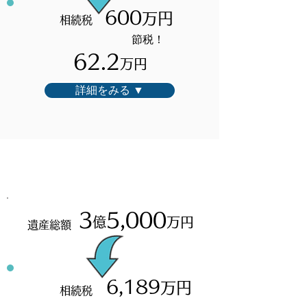
600
万円
相続税
​節税！
62.2
万円
詳細をみる ▼
Dさん
3
5,000
億
万円
遺産総額
6,189
万円
相続税