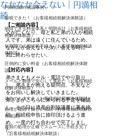
なかなか会えない｜円満相
円満相続の相談事例
続
節税できた！（お客様相続税解決体験談）
【ご相談内容】
納得できる料金体系と明朗会計（お客様相続
父が亡くなり、母と私と弟の3人が相続
税解決体験談）
人です。弟は遠くに住んでいるため、
短期間での相続税手続き（お客様相続税解決
なかなか会えないため、会える時に一
体験談）
気に終わらせたい。
圧倒的に安い料金（お客様相続税解決体験
【対応内容】
談）
弟さまともメール・電話でやり取り
メールと郵便で安心して進めた（お客様相続
し、弟さまが抱える疑問点、不安など
税解決体験談）
をお伺いし解決していきました。
遠方でも大丈夫（お客様相続税解決体験談）
弟さまがこちらに来られる予定を確認
し、その日に遺産分割協議書に署名捺
処理が複雑で難しい相続（お客様相続税解決
印、相続税申告に捺印頂けるよう進
体験談）
め、一度の打ち合わせで完了しまし
書類の処理が正確でスムーズに手続き完了
た。
（お客様相続税解決体験談）