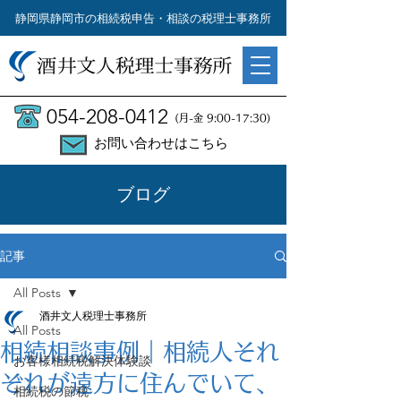
静岡県静岡市の相続税申告・相談の税理士事務所
054-208-0412
(月-金 9:00-17:30)
お問い合わせはこちら
ブログ
記事
All Posts
酒井文人税理士事務所
All Posts
相続相談事例｜相続人それ
お客様相続税解決体験談
ぞれが遠方に住んでいて、
相続税の節税